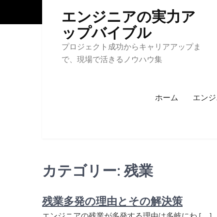
Skip
エンジニアの実力ア
to
ップバイブル
content
プロジェクト成功からキャリアアップま
で、現場で活きるノウハウ集
ホーム
エンジ
カテゴリー:
残業
残業多発の理由とその解決策
エンジニアの残業が多発する理由は多岐にわ […]